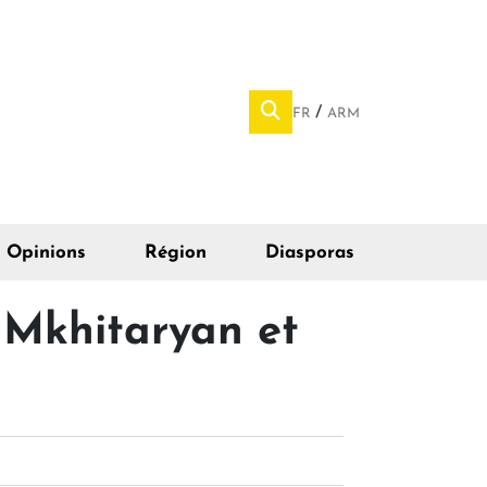
FR
ARM
Opinions
Région
Diasporas
a Mkhitaryan et