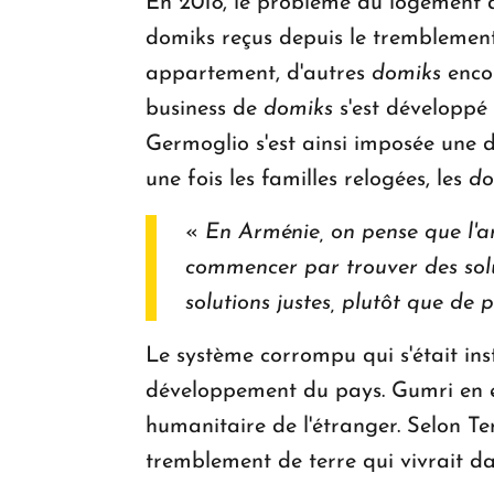
En 2018, le problème du logement à 
domiks reçus depuis le tremblement 
appartement, d'autres
domiks
enco
business de
domiks
s'est développé
Germoglio s'est ainsi imposée une dis
une fois les familles relogées, les
do
«
En Arménie, on pense que l'arg
commencer par trouver des solut
solutions justes, plutôt que de 
Le système corrompu qui s'était ins
développement du pays. Gumri en es
humanitaire de l'étranger. Selon Te
tremblement de terre qui vivrait d