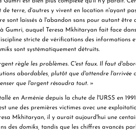
Gumri est bien plus complexe qu'il n'y paraît. Cer
de terre, d'autres y vivent en location n'ayant p
re sont laissés à l'abandon sans pour autant être d
 à Gumri, auquel Teresa Mkhitaryan fait face dans 
cipline stricte de vérifications des informations et 
miks
sont systématiquement détruits.
ent règle les problèmes. C'est faux. Il faut d'abord
ions abordables, plutôt que d'attendre l'arrivée d'
penser que l'argent résoudra tout
. »
tallé en Arménie depuis la chute de l'URSS en 199
t une des premières victimes avec une exploitatio
resa Mkhitaryan, il y aurait aujourd'hui une centain
ans des
domiks,
tandis que les chiffres avancés parle