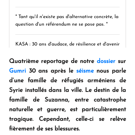
" Tant qu'il n'existe pas d'alternative concrète, la
question d'un référendum ne se pose pas. "
KASA : 30 ans d'audace, de résilience et d'avenir
en Arménie
Quatrième reportage de notre
dossier
sur
Gumri
30 ans après le
séisme
nous parle
Le premier hôtel Hyatt Regency d'Arménie
ouvrira ses portes à Dilijan
d’une famille de réfugiés arméniens de
Syrie installés dans la ville.
Le destin de la
famille de Suzanna, entre catastrophe
naturelle et guerre, est particulièrement
tragique. Cependant, celle-ci se relève
fièrement de ses blessures.