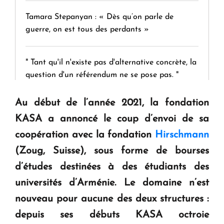
Tamara Stepanyan : « Dès qu’on parle de
guerre, on est tous des perdants »
" Tant qu'il n'existe pas d'alternative concrète, la
question d'un référendum ne se pose pas. "
Au début de l’année 2021, la fondation
KASA : 30 ans d'audace, de résilience et d'avenir
KASA a annoncé le coup d’envoi de sa
en Arménie
coopération avec la fondation
Hirschmann
(Zoug, Suisse), sous forme de bourses
Le premier hôtel Hyatt Regency d'Arménie
d’études destinées à des étudiants des
ouvrira ses portes à Dilijan
universités d’Arménie. Le domaine n’est
nouveau pour aucune des deux structures :
depuis ses débuts KASA octroie