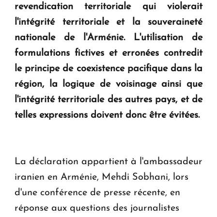
revendication territoriale qui violerait
KASA : 30 ans d'audace, de résilience et d'avenir
l'intégrité territoriale et la souveraineté
en Arménie
nationale de l'Arménie. L'utilisation de
formulations fictives et erronées contredit
Le premier hôtel Hyatt Regency d'Arménie
le principe de coexistence pacifique dans la
ouvrira ses portes à Dilijan
région, la logique de voisinage ainsi que
l'intégrité territoriale des autres pays, et de
telles expressions doivent donc être évitées.
La déclaration appartient à l'ambassadeur
iranien en Arménie, Mehdi Sobhani, lors
d'une conférence de presse récente, en
réponse aux questions des journalistes