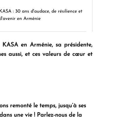
KASA : 30 ans d'audace, de résilience et
d'avenir en Arménie
Le premier hôtel Hyatt Regency
n KASA en Arménie, sa présidente,
d'Arménie ouvrira ses portes à Dilijan
nes aussi, et ces valeurs de cœur et
ns remonté le temps, jusqu’à ses
dans une vie ! Parlez-nous de la