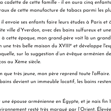
 cadette de cette famille - il en aura cinq enfants
éraux de cette manufacture de tabacs parmi les p
l envoie ses enfants faire leurs études à Paris et 
etite ville d’Yverdon, avec des bains sulfureux et un
 à cette époque, mon grand-père voit là un grand 
e
on une très belle maison du XVIII
et développe l'exp
laquelle, sur la suggestion d’un évêque arménien de
cos au Xème siècle.
que très jeune, mon père reprend toute l'affaire. C
bains devient un immeuble locatif, les bains resten
une épouse arménienne en Égypte, et je nais fin 19
vironnement resté très marqué par l’Orient. Élevé