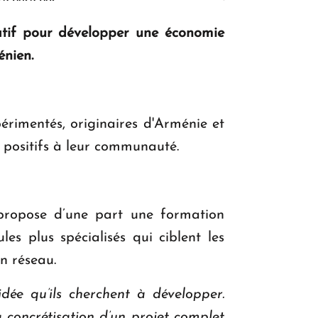
se pose pas. "
tif pour développer une économie
énien.
KASA : 30 ans d'audace, de résilience et
d'avenir en Arménie
rimentés, originaires d'Arménie et
Le premier hôtel Hyatt Regency
 positifs à leur communauté.
d'Arménie ouvrira ses portes à Dilijan
i propose d’une part une formation
es plus spécialisés qui ciblent les
n réseau.
idée qu’ils cherchent à développer.
a concrétisation d’un projet complet