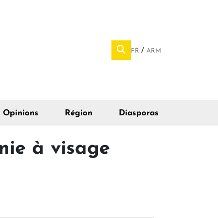
FR
ARM
Opinions
Région
Diasporas
mie à visage