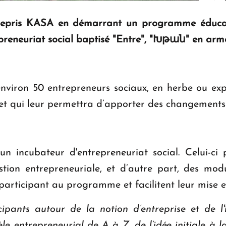
ntrepris KASA en démarrant un programme éduca
epreneuriat social baptisé "Entre", "Խթան" en arm
viron 50 entrepreneurs sociaux, en herbe ou expé
et qui leur permettra d’apporter des changements
 un incubateur d'entrepreneuriat social. Celui-c
ion entrepreneuriale, et d’autre part, des modul
 participant au programme et facilitent leur mise e
cipants autour de la notion d’entreprise et de l'
le entrepreneurial de A à Z, de l’idée initiale à l