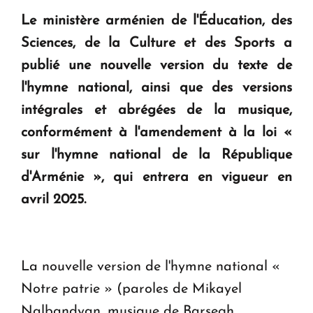
question d'un référendum ne se pose pas. "
Le ministère arménien de l'Éducation, des
Sciences, de la Culture et des Sports a
KASA : 30 ans d'audace, de résilience et d'avenir
publié une nouvelle version du texte de
en Arménie
l'hymne national, ainsi que des versions
intégrales et abrégées de la musique,
Le premier hôtel Hyatt Regency d'Arménie
conformément à l'amendement à la loi «
ouvrira ses portes à Dilijan
sur l'hymne national de la République
d'Arménie », qui entrera en vigueur en
avril 2025.
La nouvelle version de l'hymne national «
Notre patrie » (paroles de Mikayel
Nalbandyan, musique de Barsegh