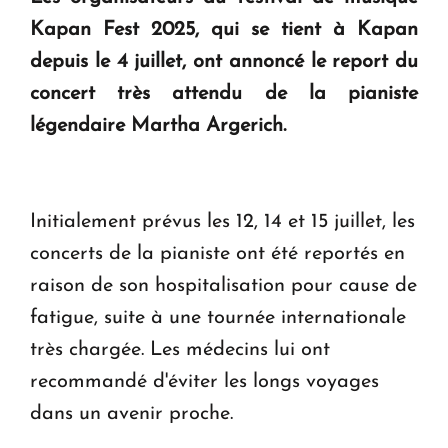
Kapan Fest 2025, qui se tient à Kapan
KASA : 30 ans d'audace, de résilience et d'avenir
en Arménie
depuis le 4 juillet, ont annoncé le report du
concert très attendu de la pianiste
Le premier hôtel Hyatt Regency d'Arménie
légendaire Martha Argerich.
ouvrira ses portes à Dilijan
Initialement prévus les 12, 14 et 15 juillet, les
concerts de la pianiste ont été reportés en
raison de son hospitalisation pour cause de
fatigue, suite à une tournée internationale
très chargée. Les médecins lui ont
recommandé d'éviter les longs voyages
dans un avenir proche.