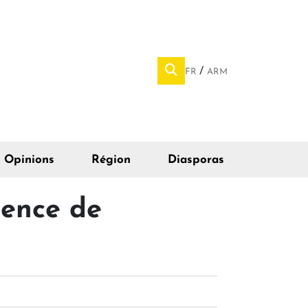
FR
ARM
Opinions
Région
Diasporas
dence de