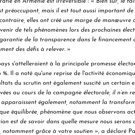
ratie en Arménie est irréversible : «
Bien sûr, le fa
st préoccupant, mais il est tout aussi important de
 contraire, elles ont créé une marge de manœuvre 
évenir de tels phénomènes lors des prochaines électi
 garantie de la transparence dans le financement d
ement des défis à relever.
»
pays s'attelleraient à la principale promesse électo
 Il a noté qu'une reprise de l'activité économiqu
ésultats du scrutin ont également suscité un certain
evées au cours de la campagne électorale, il n’en r
és apparaissent également, notamment la transform
que équilibrée, phénomène que nous observons actue
stion est de savoir dans quelle mesure nous serons 
, notamment grâce à votre soutien
», a déclaré P