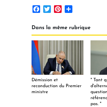
Facebook
Twitter
Pinterest
Share
Dans la même rubrique
Démission et
" Tant q
reconduction du Premier
d'altern
ministre
questio
référen
pas. "