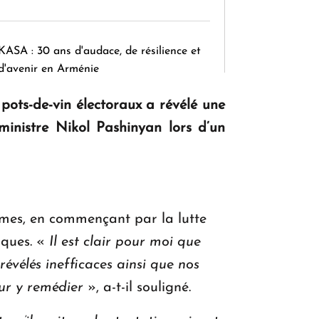
KASA : 30 ans d'audace, de résilience et
d'avenir en Arménie
 pots-de-vin électoraux a révélé une
 ministre Nikol Pashinyan lors d’un
Le premier hôtel Hyatt Regency
d'Arménie ouvrira ses portes à Dilijan
formes, en commençant par la lutte
iques. «
Il est clair pour moi que
évélés inefficaces ainsi que nos
ur y remédier
», a-t-il souligné.