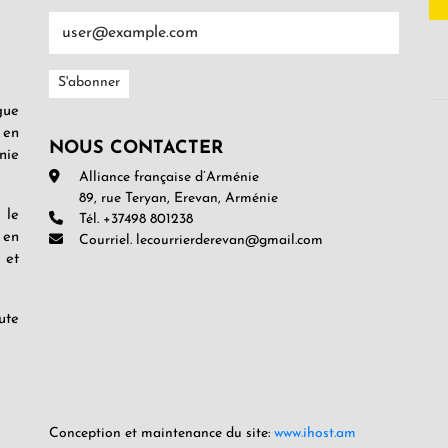
gue
 en
NOUS CONTACTER
nie
Alliance française d’Arménie
89, rue Teryan, Erevan, Arménie
 le
Tél. +37498 801238
 en
Courriel. lecourrierderevan@gmail.com
 et
ute
Conception et maintenance du site:
www.ihost.am