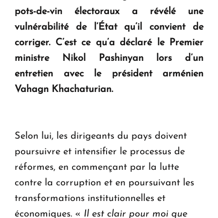
en Arménie
pots-de-vin électoraux a révélé une
vulnérabilité de l’État qu’il convient de
Le premier hôtel Hyatt Regency d'Arménie
corriger. C’est ce qu’a déclaré le Premier
ouvrira ses portes à Dilijan
ministre Nikol Pashinyan lors d’un
entretien avec le président arménien
Vahagn Khachaturian.
Selon lui, les dirigeants du pays doivent
poursuivre et intensifier le processus de
réformes, en commençant par la lutte
contre la corruption et en poursuivant les
transformations institutionnelles et
économiques. «
Il est clair pour moi que