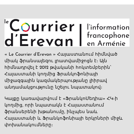
« Le Courrier d’Erevan » Հայաստանում հիմնված
միակ ֆրանսալեզու լրատվամիջոցն է։ Այն
հիմնադրվել է 2012 թվականի հոկտեմբերին՝
Հայաստանի կողմից Ֆրանկոֆոնիայի
միջազգային կազմակերպությանը լիիրավ
անդամակցությունը նշելու նպատակով։
Կայքը կառավարվում է «ՖրանկոՄեդիա» ՀԿ-ի
կողմից, որի նպատակն է Հայաստանում
ֆրանսերենի խթանումը, ինչպես նաև
Հայաստանի և Ֆրանկոֆոնիայի երկրների միջև
փոխանակումները։