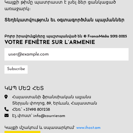
Կայքի թիմը պատրաստ է լսել ձեր ցանկացած
առաջարկ։
Տեղեկատվություն եւ օգտագործման պայմաններ
Բոլոր իրավունքները պաշտպանված են © FrancoMédia 2012-2025
VOTRE FENÊTRE SUR L’ARMENIE
ԿԱՊ ՄԵԶ ՀԵՏ
Հայաստանի ֆրանսիական ալյանս
Տերյան փողոց, 89, Երևան, Հայաստան
Հեռ.՝ +37498 801238
Էլ․փոստ՝ info@courrier.am
Կայքի մշակում և սպասարկում`
www.ihost.am