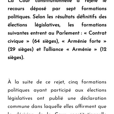
La Cour constitutionnelle a rejeté le
recours déposé par sept formations
KASA : 30 ans d'audace, de résilience et d'avenir
en Arménie
politiques. Selon les résultats définitifs des
élections législatives, les formations
Le premier hôtel Hyatt Regency d'Arménie
suivantes entrent au Parlement : « Contrat
ouvrira ses portes à Dilijan
civique » (64 sièges), « Arménie forte »
(29 sièges) et l'alliance « Arménie » (12
sièges).
À la suite de ce rejet, cinq formations
politiques ayant participé aux élections
législatives ont publié une déclaration
commune dans laquelle elles affirment que