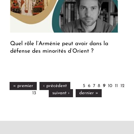
Quel rôle l’Arménie peut avoir dans la
défense des minorités d’Orient ?
« premier
‹ précédent
5
6
7
8
9
10
11
12
13
suivant ›
dernier »