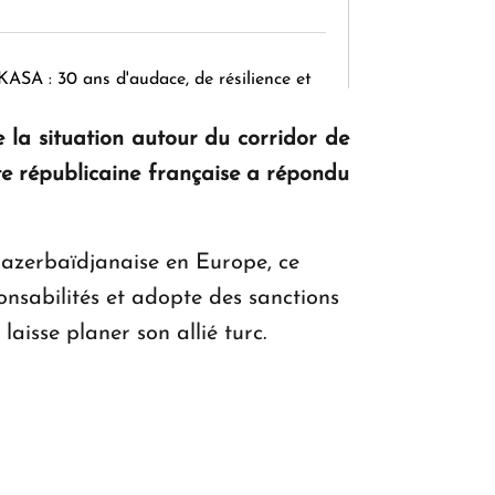
KASA : 30 ans d'audace, de résilience et
d'avenir en Arménie
e la situation autour du corridor de
te républicaine française a répondu
Le premier hôtel Hyatt Regency
d'Arménie ouvrira ses portes à Dilijan
e azerbaïdjanaise en Europe, ce
onsabilités et adopte des sanctions
laisse planer son allié turc.