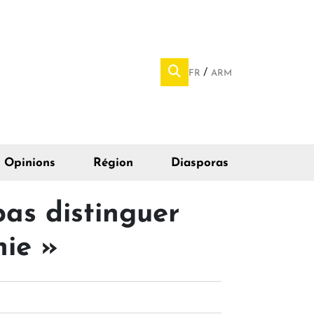
FR
ARM
Opinions
Région
Diasporas
pas distinguer
nie »