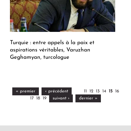
Turquie : entre appels à la paix et
aspirations véritables, Varuzhan
Geghamyan, turcologue
« premier
‹ précédent
11
12
13
14
15
16
17
18
19
suivant ›
dernier »