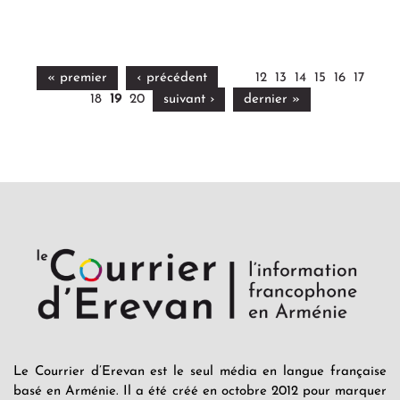
« premier
‹ précédent
12
13
14
15
16
17
18
19
20
suivant ›
dernier »
Le Courrier d’Erevan est le seul média en langue française
basé en Arménie. Il a été créé en octobre 2012 pour marquer