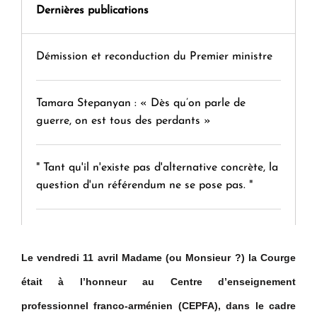
Dernières publications
Démission et reconduction du Premier ministre
Tamara Stepanyan : « Dès qu’on parle de
guerre, on est tous des perdants »
" Tant qu'il n'existe pas d'alternative concrète, la
question d'un référendum ne se pose pas. "
KASA : 30 ans d'audace, de résilience et d'avenir
en Arménie
Le vendredi 11 avril Madame (ou Monsieur ?) la Courge
était à l’honneur au Centre d’enseignement
Le premier hôtel Hyatt Regency d'Arménie
professionnel franco-arménien (CEPFA), dans le cadre
ouvrira ses portes à Dilijan