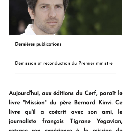
Dernières publications
Démission et reconduction du Premier ministre
Tamara Stepanyan : « Dès qu’on parle de
guerre, on est tous des perdants »
Aujourd'hui, aux éditions du Cerf, paraît le
livre "Mission" du père Bernard Kinvi. Ce
" Tant qu'il n'existe pas d'alternative concrète, la
livre qu'il a coécrit avec son ami, le
question d'un référendum ne se pose pas. "
journaliste français Tigrane Yegavian,