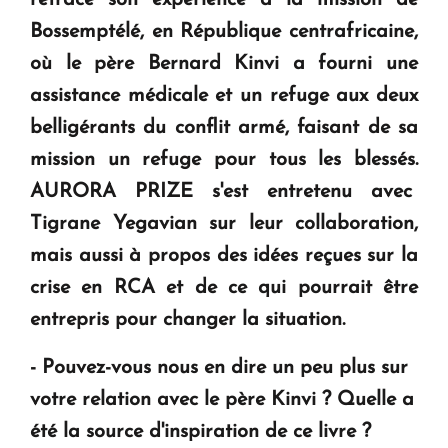
retrace son expérience à la mission de
KASA : 30 ans d'audace, de résilience et d'avenir
Bossemptélé, en République centrafricaine,
en Arménie
où le père Bernard Kinvi a fourni une
assistance médicale et un refuge aux deux
Le premier hôtel Hyatt Regency d'Arménie
belligérants du conflit armé, faisant de sa
ouvrira ses portes à Dilijan
mission un refuge pour tous les blessés.
AURORA PRIZE s'est entretenu avec
Tigrane Yegavian sur leur collaboration,
mais aussi à propos des idées reçues sur la
crise en RCA et de ce qui pourrait être
entrepris pour changer la situation.
- Pouvez-vous nous en dire un peu plus sur
votre relation avec le père Kinvi ? Quelle a
été la source d'inspiration de ce livre ?