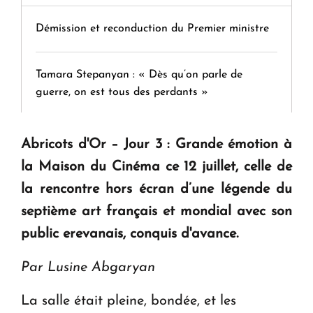
Démission et reconduction du Premier ministre
Tamara Stepanyan : « Dès qu’on parle de
guerre, on est tous des perdants »
" Tant qu'il n'existe pas d'alternative concrète, la
Abricots d'Or – Jour 3 : Grande émotion à
question d'un référendum ne se pose pas. "
la Maison du Cinéma ce 12 juillet, celle de
la rencontre hors écran d’une légende du
KASA : 30 ans d'audace, de résilience et d'avenir
septième art français et mondial avec son
en Arménie
public erevanais, conquis d'ava
nce.
Le premier hôtel Hyatt Regency d'Arménie
Par Lusine Abgaryan
ouvrira ses portes à Dilijan
La salle était pleine, bondée, et les