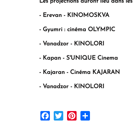
Les projections auront lieu dans les
- Erevan - KINOMOSKVA
- Gyumri : cinéma OLYMPIC
- Vanadzor - KINOLORI
- Kapan - S'UNIQUE Cinema
- Kajaran - Cinéma KAJARAN
- Vanadzor - KINOLORI
Facebook
Twitter
Pinterest
Share