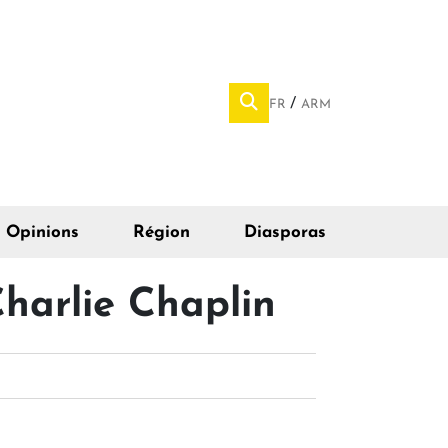
FR
ARM
Opinions
Région
Diasporas
Charlie Chaplin