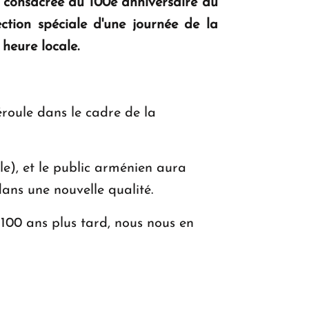
e consacrée au 100e anniversaire du
KASA : 30 ans d'audace, de résilience et
ction spéciale d'une journée de la
d'avenir en Arménie
heure locale.
Le premier hôtel Hyatt Regency
d'Arménie ouvrira ses portes à Dilijan
oule dans le cadre de la
lle), et le public arménien aura
ans une nouvelle qualité.
 100 ans plus tard, nous nous en