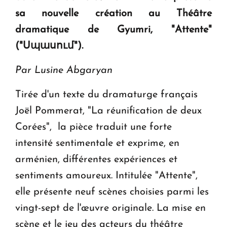
sa nouvelle création au Théâtre
Le premier hôtel Hyatt Regency d'Arménie
dramatique de Gyumri, "Attente"
ouvrira ses portes à Dilijan
(
"Սպասում
").
Par Lusine Abgaryan
Tirée d'un texte du dramaturge français
Joël Pommerat, "La réunification de deux
Corées", la pièce traduit une forte
intensité sentimentale et exprime, en
arménien, différentes expériences et
sentiments amoureux. Intitulée "Attente",
elle présente neuf scènes choisies parmi les
vingt-sept de l'œuvre originale. La mise en
scène et le jeu des acteurs du théâtre