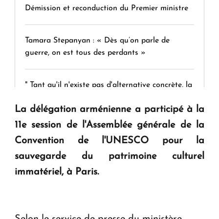
Démission et reconduction du Premier ministre
Tamara Stepanyan : « Dès qu’on parle de
guerre, on est tous des perdants »
" Tant qu'il n'existe pas d'alternative concrète, la
question d'un référendum ne se pose pas. "
La délégation arménienne a participé à la
11e session de l'Assemblée générale de la
KASA : 30 ans d'audace, de résilience et d'avenir
Convention de l'UNESCO pour la
en Arménie
sauvegarde du patrimoine culturel
immatériel, à Paris.
Le premier hôtel Hyatt Regency d'Arménie
ouvrira ses portes à Dilijan
Selon le service de presse du ministère