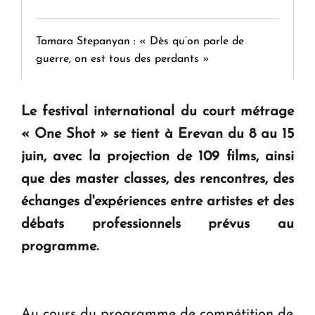
Tamara Stepanyan : « Dès qu’on parle de
guerre, on est tous des perdants »
" Tant qu'il n'existe pas d'alternative concrète, la
Le festival international du court métrage
question d'un référendum ne se pose pas. "
« One Shot » se tient à Erevan du 8 au 15
juin, avec la projection de 109 films, ainsi
KASA : 30 ans d'audace, de résilience et d'avenir
que des master classes, des rencontres, des
en Arménie
échanges d'expériences entre artistes et des
débats professionnels prévus au
Le premier hôtel Hyatt Regency d'Arménie
programme.
ouvrira ses portes à Dilijan
Au cours du programme de compétition de