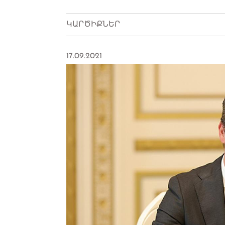
ԿԱՐԾԻՔՆԵՐ
17.09.2021