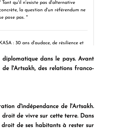
" Tant qu'il n'existe pas d'alternative
concrète, la question d'un référendum ne
se pose pas. "
KASA : 30 ans d'audace, de résilience et
d'avenir en Arménie
n diplomatique dans le pays.
Avant
de l'Artsakh, des relations franco-
Le premier hôtel Hyatt Regency
d'Arménie ouvrira ses portes à Dilijan
ation d'indépendance de l'Artsakh.
droit de vivre sur cette terre. Dans
 droit de ses habitants à rester sur