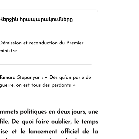
Վերջին հրապարակումները
Démission et reconduction du Premier
ministre
Tamara Stepanyan : « Dès qu’on parle de
guerre, on est tous des perdants »
sommets politiques en deux jours, une
" Tant qu'il n'existe pas d'alternative
concrète, la question d'un référendum ne
le. De quoi faire oublier, le temps
se pose pas. "
e et le lancement officiel de la