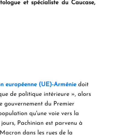
tologue et spécialiste du Caucase,
KASA : 30 ans d'audace, de résilience et
d'avenir en Arménie
Le premier hôtel Hyatt Regency
d'Arménie ouvrira ses portes à Dilijan
on européenne (UE)-Arménie
doit
e de politique intérieure », alors
 le gouvernement du Premier
 population qu'une voie vers la
 jours, Pachinian est parvenu à
 Macron dans les rues de la