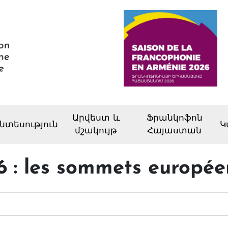
Արվեստ և
Ֆրանկոֆոն
նտեսություն
Կ
մշակույթ
Հայաստան
6 : les sommets europée