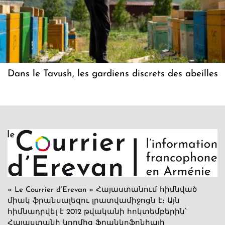
Dans le Tavush, les gardiens discrets des abeilles
« Le Courrier d’Erevan » Հայաստանում հիմնված
միակ ֆրանսալեզու լրատվամիջոցն է։ Այն
հիմնադրվել է 2012 թվականի հոկտեմբերին՝
Հայաստանի կողմից Ֆրանկոֆոնիայի