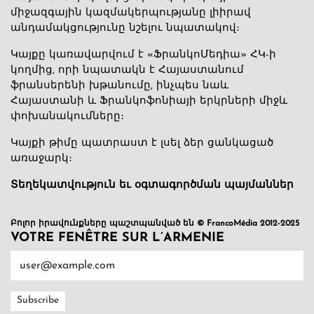
միջազգային կազմակերպությանը լիիրավ
անդամակցությունը նշելու նպատակով։
Կայքը կառավարվում է «ՖրանկոՄեդիա» ՀԿ-ի
կողմից, որի նպատակն է Հայաստանում
ֆրանսերենի խթանումը, ինչպես նաև
Հայաստանի և Ֆրանկոֆոնիայի երկրների միջև
փոխանակումները։
Կայքի թիմը պատրաստ է լսել ձեր ցանկացած
առաջարկ։
Տեղեկատվություն եւ օգտագործման պայմաններ
Բոլոր իրավունքները պաշտպանված են © FrancoMédia 2012-2025
VOTRE FENÊTRE SUR L’ARMENIE