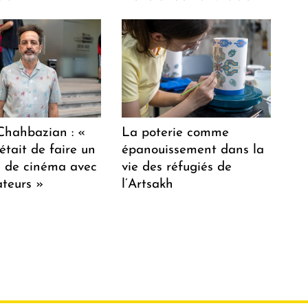
hahbazian : «
La poterie comme
était de faire un
épanouissement dans la
lm de cinéma avec
vie des réfugiés de
teurs »
l’Artsakh