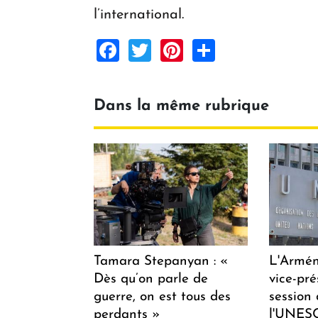
l’international.
Facebook
Twitter
Pinterest
Share
Dans la même rubrique
Tamara Stepanyan : «
L'Armén
Dès qu’on parle de
vice-pré
guerre, on est tous des
session
perdants »
l'UNES