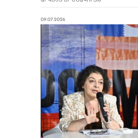
ԱՐՎԵՍՏ ԵՒ ՄՇԱԿՈՒՅԹ
09.07.2026