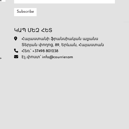
ԿԱՊ ՄԵԶ ՀԵՏ
Հայաստանի ֆրանսիական ալյանս
Տերյան փողոց, 89, Երևան, Հայաստան
Հեռ.՝ +37498 801238
Էլ․փոստ՝ info@courrier.am
»