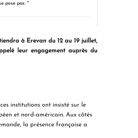
se pose pas. "
KASA : 30 ans d'audace, de résilience et
d'avenir en Arménie
iendra à Erevan du 12 au 19 juillet,
rappelé leur engagement auprès du
Le premier hôtel Hyatt Regency
d'Arménie ouvrira ses portes à Dilijan
s institutions ont insisté sur le
péen et nord-américain. Aux côtés
emande, la présence française a