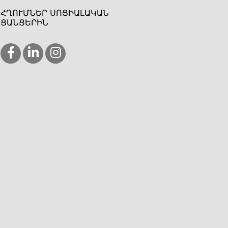
ՀՂՈՒՄՆԵՐ ՍՈՑԻԱԼԱԿԱՆ
ՑԱՆՑԵՐԻՆ