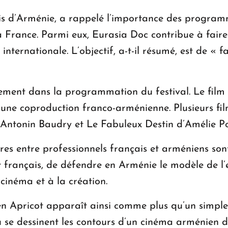
çais d’Arménie, a rappelé l’importance des progra
France. Parmi eux, Eurasia Doc contribue à faire
internationale. L’objectif, a-t-il résumé, est de « f
ement dans la programmation du festival. Le film d
ne coproduction franco-arménienne. Plusieurs film
’Antonin Baudry et Le Fabuleux Destin d’Amélie Po
tres entre professionnels français et arméniens s
ut français, de défendre en Arménie le modèle de l’e
 cinéma et à la création.
den Apricot apparaît ainsi comme plus qu’un simpl
où se dessinent les contours d’un cinéma arménien d