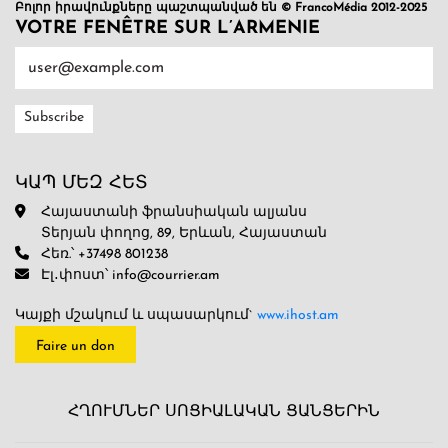
Բոլոր իրավունքները պաշտպանված են © FrancoMédia 2012-2025
VOTRE FENÊTRE SUR L’ARMENIE
ԿԱՊ ՄԵԶ ՀԵՏ
Հայաստանի ֆրանսիական ալյանս
Տերյան փողոց, 89, Երևան, Հայաստան
Հեռ.՝ +37498 801238
Էլ․փոստ՝ info@courrier.am
Կայքի մշակում և սպասարկում`
www.ihost.am
Faire un don
ՀՂՈՒՄՆԵՐ ՍՈՑԻԱԼԱԿԱՆ ՑԱՆՑԵՐԻՆ