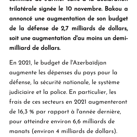
question d'un référendum ne se pose pas. "
trilatérale signée le 10 novembre. Bakou a
annoncé une augmentation de son budget
KASA : 30 ans d'audace, de résilience et d'avenir
de la défense de 2,7 milliards de dollars,
en Arménie
soit une augmentation d'au moins un demi-
milliard de dollars.
En 2021, le budget de l'Azerbaïdjan
augmente les dépenses du pays pour la
défense, la sécurité nationale, le système
judiciaire et la police. En particulier, les
frais de ces secteurs en 2021 augmenteront
de 16,3 % par rapport à l'année dernière,
pour atteindre environ 6,6 milliards de
manats (environ 4 milliards de dollars).