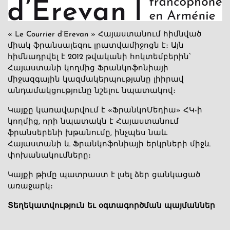
« Le Courrier d’Erevan » Հայաստանում հիմնված
միակ ֆրանսալեզու լրատվամիջոցն է։ Այն
հիմնադրվել է 2012 թվականի հոկտեմբերին՝
Հայաստանի կողմից Ֆրանկոֆոնիայի
միջազգային կազմակերպությանը լիիրավ
անդամակցությունը նշելու նպատակով։
Կայքը կառավարվում է «ՖրանկոՄեդիա» ՀԿ-ի
կողմից, որի նպատակն է Հայաստանում
ֆրանսերենի խթանումը, ինչպես նաև
Հայաստանի և Ֆրանկոֆոնիայի երկրների միջև
փոխանակումները։
Կայքի թիմը պատրաստ է լսել ձեր ցանկացած
առաջարկ։
Տեղեկատվություն եւ օգտագործման պայմաններ