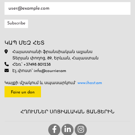
ԿԱՊ ՄԵԶ ՀԵՏ
Հայաստանի ֆրանսիական ալյանս
Տերյան փողոց, 89, Երևան, Հայաստան
Հեռ.՝ +37498 801238
Էլ․փոստ՝ info@courrier.am
Կայքի մշակում և սպասարկում`
www.ihost.am
Faire un don
ՀՂՈՒՄՆԵՐ ՍՈՑԻԱԼԱԿԱՆ ՑԱՆՑԵՐԻՆ