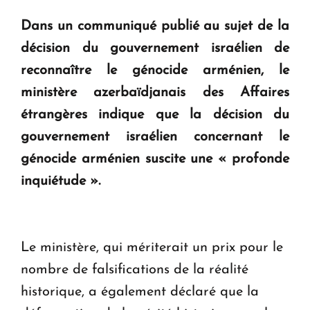
question d'un référendum ne se pose pas. "
Dans un communiqué publié au sujet de la
décision du gouvernement israélien de
KASA : 30 ans d'audace, de résilience et d'avenir
reconnaître le génocide arménien, le
en Arménie
ministère azerbaïdjanais des Affaires
étrangères indique que la décision du
Le premier hôtel Hyatt Regency d'Arménie
ouvrira ses portes à Dilijan
gouvernement israélien concernant le
génocide arménien suscite une « profonde
inquiétude ».
Le ministère, qui mériterait un prix pour le
nombre de falsifications de la réalité
historique, a également déclaré que la