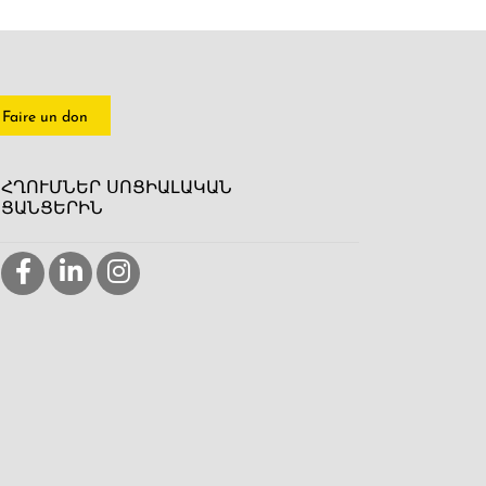
Faire un don
ՀՂՈՒՄՆԵՐ ՍՈՑԻԱԼԱԿԱՆ
ՑԱՆՑԵՐԻՆ