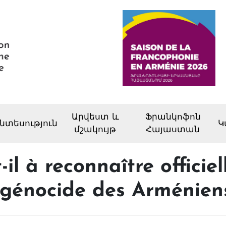
Արվեստ և
Ֆրանկոֆոն
նտեսություն
Կ
մշակույթ
Հայաստան
t-il à reconnaître officie
e génocide des Arménien