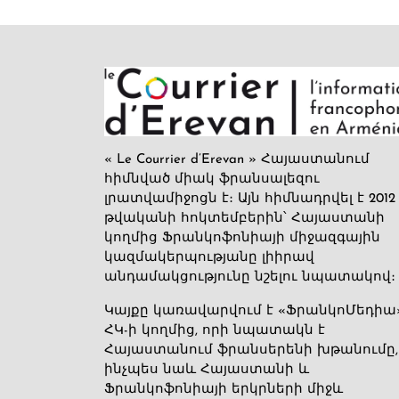
« Le Courrier d’Erevan » Հայաստանում
հիմնված միակ ֆրանսալեզու
լրատվամիջոցն է։ Այն հիմնադրվել է 2012
թվականի հոկտեմբերին՝ Հայաստանի
կողմից Ֆրանկոֆոնիայի միջազգային
կազմակերպությանը լիիրավ
անդամակցությունը նշելու նպատակով։
Կայքը կառավարվում է «ՖրանկոՄեդիա
ՀԿ-ի կողմից, որի նպատակն է
Հայաստանում ֆրանսերենի խթանումը,
ինչպես նաև Հայաստանի և
Ֆրանկոֆոնիայի երկրների միջև