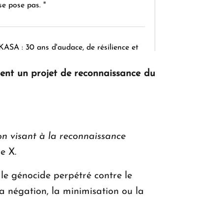
se pose pas. "
KASA : 30 ans d'audace, de résilience et
d'avenir en Arménie
ment un projet de reconnaissance du
Le premier hôtel Hyatt Regency
d'Arménie ouvrira ses portes à Dilijan
on visant à la reconnaissance
ge X.
 le génocide perpétré contre le
a négation, la minimisation ou la