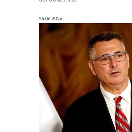
ՏԱՐԱԾԱՇՐՋԱՆ
26.06.2026