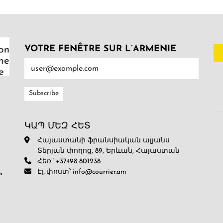
VOTRE FENÊTRE SUR L’ARMENIE
ԿԱՊ ՄԵԶ ՀԵՏ
Հայաստանի ֆրանսիական ալյանս
Տերյան փողոց, 89, Երևան, Հայաստան
Հեռ.՝ +37498 801238
Էլ․փոստ՝ info@courrier.am
»