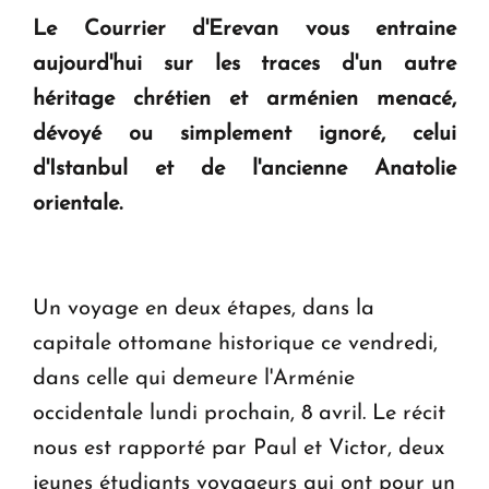
Le Courrier d'Erevan vous entraine
KASA : 30 ans d'audace, de résilience et d'avenir
aujourd'hui sur les traces d'un autre
en Arménie
héritage chrétien et arménien menacé,
dévoyé ou simplement ignoré, celui
Le premier hôtel Hyatt Regency d'Arménie
d'Istanbul et de l'ancienne Anatolie
ouvrira ses portes à Dilijan
orientale.
Un voyage en deux étapes, dans la
capitale ottomane historique ce vendredi,
dans celle qui demeure l'Arménie
occidentale lundi prochain, 8 avril. Le récit
nous est rapporté par Paul et Victor, deux
jeunes étudiants voyageurs qui ont pour un