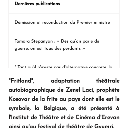
Dernières publications
Démission et reconduction du Premier ministre
Tamara Stepanyan : « Dès qu’on parle de
guerre, on est tous des perdants »
" Tant qu'il n'existe pas d'alternative concrète, la
question d'un référendum ne se pose pas. "
"Fritland", adaptation théâtrale
autobiographique de Zenel Laci, prophète
KASA : 30 ans d'audace, de résilience et d'avenir
Kosovar de la frite au pays dont elle est le
en Arménie
symbole, la Belgique, a été présenté à
l'Institut de Théâtre et de Cinéma d'Erevan
Le premier hôtel Hyatt Regency d'Arménie
ainsi qu'au festival de théâtre de Gyumri.
ouvrira ses portes à Dilijan