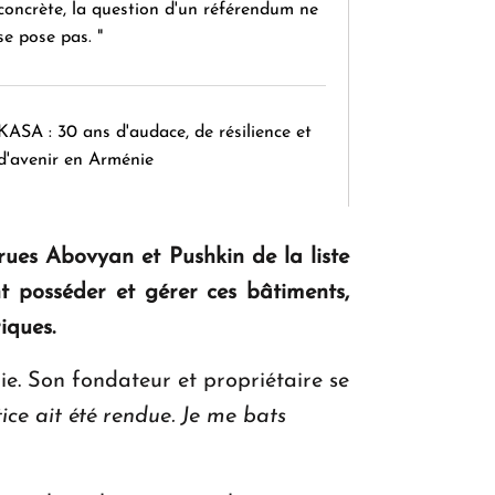
concrète, la question d'un référendum ne
se pose pas. "
KASA : 30 ans d'audace, de résilience et
d'avenir en Arménie
ues Abovyan et Pushkin de la liste
Le premier hôtel Hyatt Regency
d'Arménie ouvrira ses portes à Dilijan
ent posséder et gérer ces bâtiments,
iques.
e. Son fondateur et propriétaire se
ice ait été rendue. Je me bats