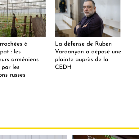
arrachées à
La défense de Ruben
at : les
Vardanyan a déposé une
teurs arméniens
plainte auprès de la
 par les
CEDH
ions russes