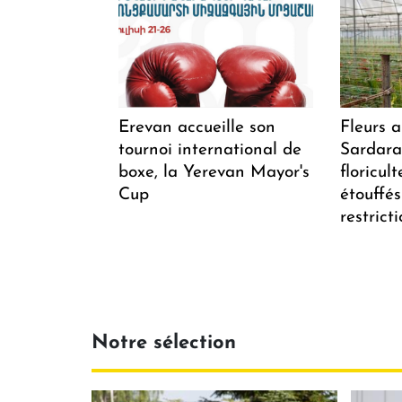
Erevan accueille son
Fleurs 
tournoi international de
Sardarap
boxe, la Yerevan Mayor's
floricul
Cup
étouffés
restrict
Notre sélection