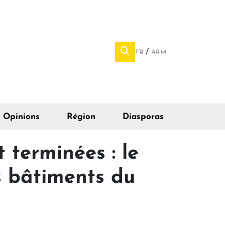
FR
ARM
Opinions
Région
Diasporas
 terminées : le
s bâtiments du