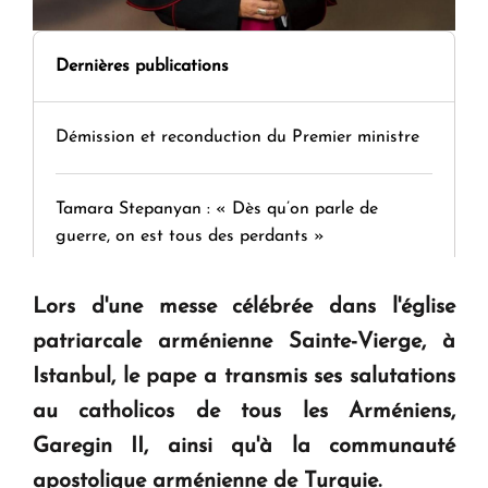
Dernières publications
Démission et reconduction du Premier ministre
Tamara Stepanyan : « Dès qu’on parle de
guerre, on est tous des perdants »
Lors d'une messe célébrée dans l'église
" Tant qu'il n'existe pas d'alternative concrète, la
question d'un référendum ne se pose pas. "
patriarcale arménienne Sainte-Vierge, à
Istanbul, le pape a transmis ses salutations
KASA : 30 ans d'audace, de résilience et d'avenir
au catholicos de tous les Arméniens,
en Arménie
Garegin II, ainsi qu'à la communauté
apostolique arménienne de Turquie.