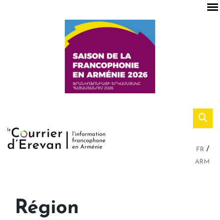
FR
ARM
Région