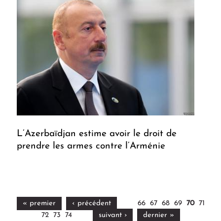
L’Azerbaïdjan estime avoir le droit de
prendre les armes contre l’Arménie
« premier
‹ précédent
66
67
68
69
70
71
72
73
74
suivant ›
dernier »