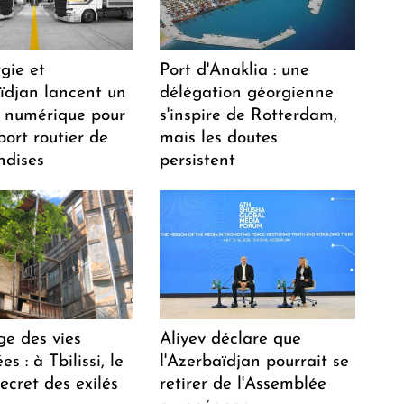
gie et
Port d'Anaklia : une
aïdjan lancent un
délégation géorgienne
 numérique pour
s'inspire de Rotterdam,
port routier de
mais les doutes
dises
persistent
ge des vies
Aliyev déclare que
s : à Tbilissi, le
l'Azerbaïdjan pourrait se
ecret des exilés
retirer de l'Assemblée