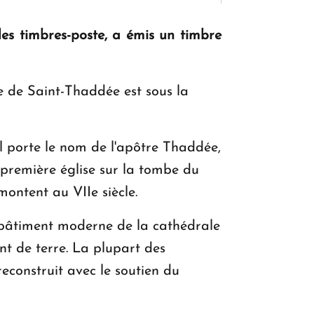
es timbres-poste, a émis un timbre
KASA : 30 ans d'audace, de résilience et
d'avenir en Arménie
e de Saint-Thaddée est sous la
Le premier hôtel Hyatt Regency
d'Arménie ouvrira ses portes à Dilijan
Il porte le nom de l'apôtre Thaddée,
 première église sur la tombe du
montent au VIIe siècle.
 bâtiment moderne de la cathédrale
nt de terre. La plupart des
econstruit avec le soutien du