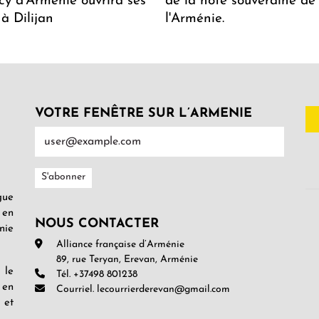
y d'Arménie ouvrira ses
de la note souveraine de
 à Dilijan
l'Arménie.
VOTRE FENÊTRE SUR L’ARMENIE
gue
 en
NOUS CONTACTER
nie
Alliance française d’Arménie
89, rue Teryan, Erevan, Arménie
 le
Tél. +37498 801238
 en
Courriel. lecourrierderevan@gmail.com
 et