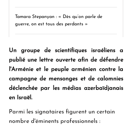
Tamara Stepanyan : « Dès qu’on parle de
guerre, on est tous des perdants »
" Tant qu'il n'existe pas d'alternative concrète, la
Un groupe de scientifiques israéliens a
question d'un référendum ne se pose pas. "
publié une lettre ouverte afin de défendre
l'Arménie et le peuple arménien contre la
KASA : 30 ans d'audace, de résilience et d'avenir
en Arménie
campagne de mensonges et de calomnies
déclenchée par les médias azerbaïdjanais
en Israël.
Le premier hôtel Hyatt Regency d'Arménie
ouvrira ses portes à Dilijan
Parmi les signataires figurent un certain
nombre d'éminents professionnels :