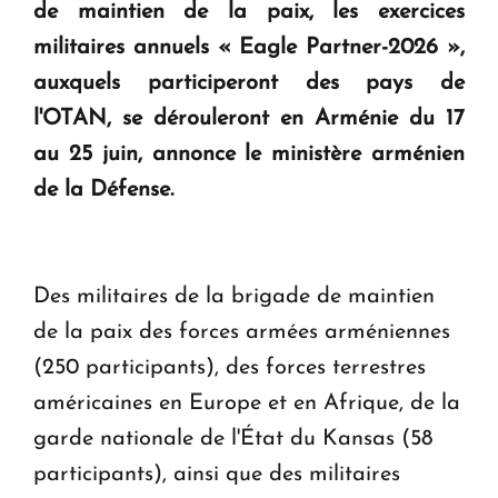
de maintien de la paix, les exercices
KASA : 30 ans d'audace, de résilience et d'avenir
militaires annuels « Eagle Partner-2026 »,
en Arménie
auxquels participeront des pays de
l'OTAN, se dérouleront en Arménie du 17
Le premier hôtel Hyatt Regency d'Arménie
au 25 juin, annonce le ministère arménien
ouvrira ses portes à Dilijan
de la Défense.
Des militaires de la brigade de maintien
de la paix des forces armées arméniennes
(250 participants), des forces terrestres
américaines en Europe et en Afrique, de la
garde nationale de l'État du Kansas (58
participants), ainsi que des militaires