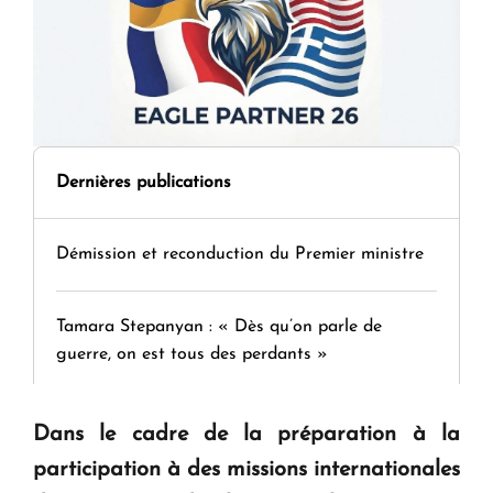
Dernières publications
Démission et reconduction du Premier ministre
Tamara Stepanyan : « Dès qu’on parle de
guerre, on est tous des perdants »
" Tant qu'il n'existe pas d'alternative concrète, la
Dans le cadre de la préparation à la
question d'un référendum ne se pose pas. "
participation à des missions internationales