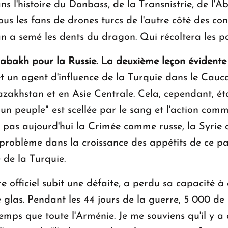
ns l'histoire du Donbass, de la Transnistrie, de l'Ab
us les fans de drones turcs de l'autre côté des co
an a semé les dents du dragon. Qui récoltera les p
rabakh pour la Russie.
La deuxième leçon évidente
 un agent d'influence de la Turquie dans le Cauca
azakhstan et en Asie Centrale. Cela, cependant, éta
un peuple" est scellée par le sang et l'action comm
ît pas aujourd'hui la Crimée comme russe, la Syrie
roblème dans la croissance des appétits de ce pa
 de la Turquie.
ire officiel subit une défaite, a perdu sa capacité à
las. Pendant les 44 jours de la guerre, 5 000 de n
mps que toute l'Arménie. Je me souviens qu'il y a 