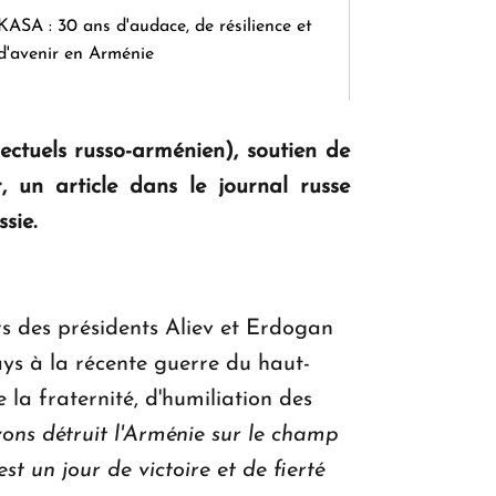
KASA : 30 ans d'audace, de résilience et
d'avenir en Arménie
lectuels russo-arménien), soutien de
Le premier hôtel Hyatt Regency
d'Arménie ouvrira ses portes à Dilijan
, un article dans le journal russe
sie.
rs des présidents Aliev et Erdogan
ays à la récente guerre du haut-
la fraternité, d'humiliation des
avons détruit l'Arménie sur le champ
est un jour de victoire et de fierté