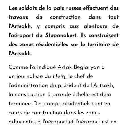
question d'un référendum ne se pose pas. "
Les soldats de la paix russes effectuent des
travaux de construction dans tout
KASA : 30 ans d'audace, de résilience et d'avenir
l'Artsakh, y compris aux alentours de
en Arménie
l'aéroport de Stepanakert. Ils construisent
des zones résidentielles sur le territoire de
Le premier hôtel Hyatt Regency d'Arménie
l'Artsakh.
ouvrira ses portes à Dilijan
Comme l'a indiqué Artak Beglaryan à
un journaliste du
Hetq
, le chef de
l'administration du président de l'Artsakh,
la construction à grande échelle est déjà
terminée. Des camps résidentiels sont en
cours de construction dans les zones
adjacentes à l'aéroport et l'aéroport est en