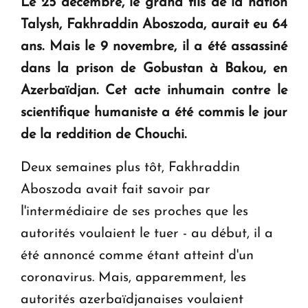
Le 25 décembre, le grand fils de la nation
Talysh, Fakhraddin Aboszoda, aurait eu 64
" Tant qu'il n'existe pas d'alternative concrète, la
ans.
Mais le 9 novembre, il a été assassiné
question d'un référendum ne se pose pas. "
dans la prison de Gobustan à Bakou, en
Azerbaïdjan.
Cet acte inhumain contre le
KASA : 30 ans d'audace, de résilience et d'avenir
scientifique humaniste a été commis le jour
en Arménie
de la reddition de Chouchi.
Deux semaines plus tôt, Fakhraddin
Aboszoda avait fait savoir par
l'intermédiaire de ses proches que les
autorités voulaient le tuer - au début, il a
été annoncé comme étant atteint d'un
coronavirus. Mais, apparemment, les
autorités azerbaïdjanaises voulaient