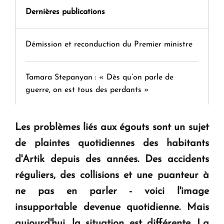
Dernières publications
Démission et reconduction du Premier ministre
Tamara Stepanyan : « Dès qu’on parle de
guerre, on est tous des perdants »
" Tant qu'il n'existe pas d'alternative concrète, la
Les problèmes liés aux égouts sont un sujet
question d'un référendum ne se pose pas. "
de plaintes quotidiennes des habitants
d'Artik depuis des années. Des accidents
KASA : 30 ans d'audace, de résilience et d'avenir
réguliers, des collisions et une puanteur à
en Arménie
ne pas en parler - voici l'image
insupportable devenue quotidienne. Mais
Le premier hôtel Hyatt Regency d'Arménie
aujourd'hui, la situation est différente. La