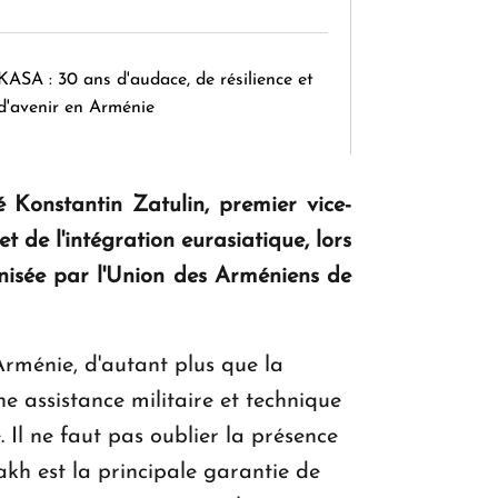
KASA : 30 ans d'audace, de résilience et
d'avenir en Arménie
é Konstantin Zatulin, premier vice-
Le premier hôtel Hyatt Regency
d'Arménie ouvrira ses portes à Dilijan
 de l'intégration eurasiatique, lors
anisée par l'Union des Arméniens de
'Arménie, d'autant plus que la
e assistance militaire et technique
. Il ne faut pas oublier la présence
akh est la principale garantie de