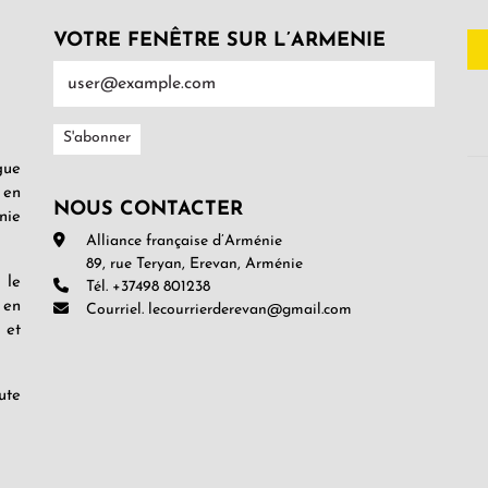
VOTRE FENÊTRE SUR L’ARMENIE
gue
 en
NOUS CONTACTER
nie
Alliance française d’Arménie
89, rue Teryan, Erevan, Arménie
 le
Tél. +37498 801238
 en
Courriel. lecourrierderevan@gmail.com
 et
ute