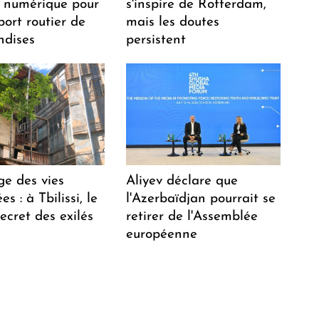
 numérique pour
s'inspire de Rotterdam,
port routier de
mais les doutes
dises
persistent
ge des vies
Aliyev déclare que
s : à Tbilissi, le
l'Azerbaïdjan pourrait se
ecret des exilés
retirer de l'Assemblée
européenne