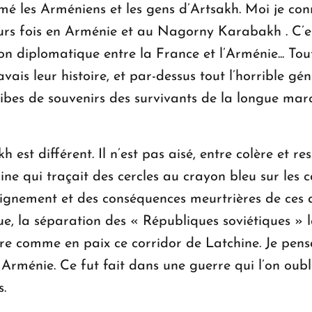
é les Arméniens et les gens d’Artsakh. Moi je conn
urs fois en Arménie et au Nagorny Karabakh . C’est
on diplomatique entre la France et l’Arménie... Tou
vais leur histoire, et par-dessus tout l’horrible gé
ribes de souvenirs des survivants de la longue marc
st différent. Il n’est pas aisé, entre colère et r
ine qui traçait des cercles au crayon bleu sur les c
oignement et des conséquences meurtrières de ces d
, la séparation des « Républiques soviétiques » l
e comme en paix ce corridor de Latchine. Je pensais
ménie. Ce fut fait dans une guerre qui l’on oublia
.