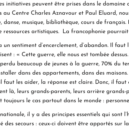
 des initiatives peuvent être prises dans le domain
s au Centre Charles Aznavour et Paul Eluard, nou
ale, danse, musique, bibliothèque, cours de françai
 ressources artistiques. La francophonie pourrait l
n sentiment d’encerclement, d’abandon. Il faut l
s disent : « Cette guerre, elle nous est tombée dessu
t perdu beaucoup de jeunes à la guerre, 70% du ter
éinstaller dans des appartements, dans des maisons. 
 faut les aider, la réponse est claire. Donc, il faut
ent là, leurs grands-parents, leurs arrière grands-p
’est toujours le cas partout dans le monde : personne
ationale, il y a des principes essentiels qui sont l’
té des secours : ceux-ci doivent être apportés sur l