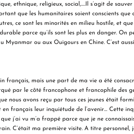
ique, ethnique, religieux, social,….Il s’agit de sauv
ortant que les humanitaires soient conscients que da
res, ce sont les minorités en milieu hostile, et qu
 durable parce qu’ils sont les plus en danger. On 
au Myanmar ou aux Ouigours en Chine. C’est aussi 
ain français, mais une part de ma vie a été consacrée
marqué par le côté francophone et francophile des 
ue nous avons reçu par tous ces jeunes était formid
nt en français leur inquiétude de l’avenir… Cette in
 que j’ai vu m’a frappé parce que je ne connaissai
rrain. C’était ma première visite. A titre personnel,