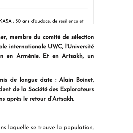
KASA : 30 ans d'audace, de résilience et
d'avenir en Arménie
ner, membre du comité de sélection
cole internationale UWC, l'Université
Le premier hôtel Hyatt Regency
on en Arménie. Et en Artsakh, un
d'Arménie ouvrira ses portes à Dilijan
s de longue date : Alain Boinet,
ident de la Société des Explorateurs
ons après le retour d’Artsakh.
ns laquelle se trouve la population,