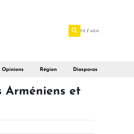
FR
ARM
Opinions
Région
Diasporas
s Arméniens et