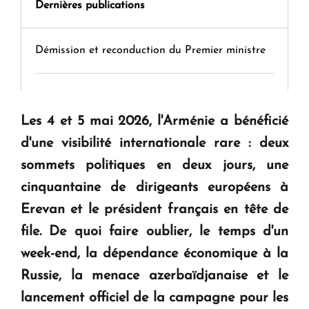
Dernières publications
Démission et reconduction du Premier ministre
Tamara Stepanyan : « Dès qu’on parle de
guerre, on est tous des perdants »
Les 4 et 5 mai 2026, l'Arménie a bénéficié
d'une visibilité internationale rare : deux
" Tant qu'il n'existe pas d'alternative concrète, la
sommets politiques en deux jours, une
question d'un référendum ne se pose pas. "
cinquantaine de dirigeants européens à
Erevan et le président français en tête de
KASA : 30 ans d'audace, de résilience et d'avenir
file. De quoi faire oublier, le temps d'un
en Arménie
week-end, la dépendance économique à la
Russie, la menace azerbaïdjanaise et le
Le premier hôtel Hyatt Regency d'Arménie
lancement officiel de la campagne pour les
ouvrira ses portes à Dilijan