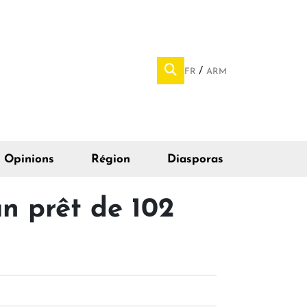
FR
ARM
Opinions
Région
Diasporas
n prêt de 102