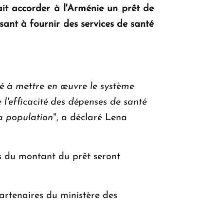
it accorder à l'Arménie un prêt de
ant à fournir des services de santé
KASA : 30 ans d'audace, de résilience et
d'avenir en Arménie
té à mettre en œuvre le système
Le premier hôtel Hyatt Regency
 l'efficacité des dépenses de santé
d'Arménie ouvrira ses portes à Dilijan
la population
", a déclaré Lena
ns du montant du prêt seront
partenaires du ministère des