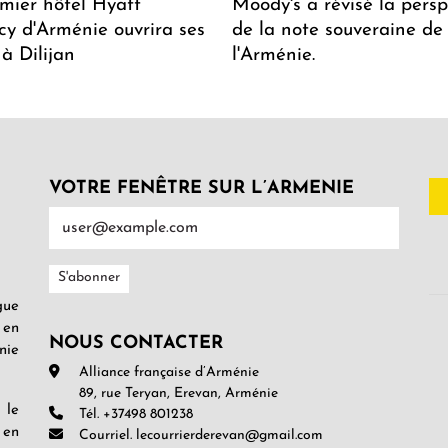
mier hôtel Hyatt
Moody's a révisé la persp
y d'Arménie ouvrira ses
de la note souveraine de
 à Dilijan
l'Arménie.
VOTRE FENÊTRE SUR L’ARMENIE
gue
 en
NOUS CONTACTER
nie
Alliance française d’Arménie
89, rue Teryan, Erevan, Arménie
 le
Tél. +37498 801238
 en
Courriel. lecourrierderevan@gmail.com