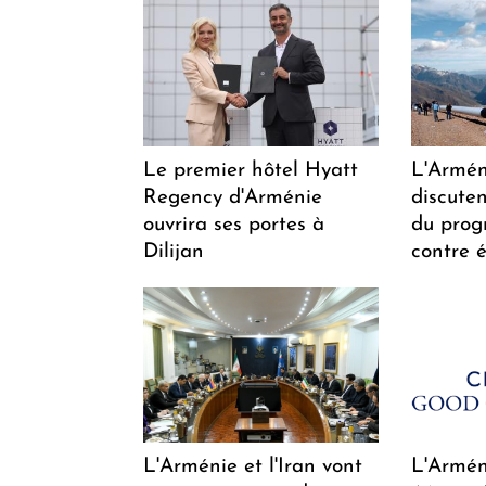
Le premier hôtel Hyatt
L'Arméni
Regency d'Arménie
discuten
ouvrira ses portes à
du pro
Dilijan
contre é
L'Arménie et l'Iran vont
L'Arméni