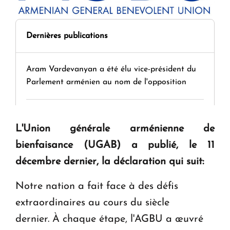
Dernières publications
Aram Vardevanyan a été élu vice-président du
Parlement arménien au nom de l'opposition
Démission et reconduction du Premier ministre
L'Union générale arménienne de
bienfaisance (UGAB) a publié, le 11
Tamara Stepanyan : « Dès qu’on parle de
décembre dernier, la déclaration qui suit:
guerre, on est tous des perdants »
Notre nation a fait face à des défis
" Tant qu'il n'existe pas d'alternative concrète, la
extraordinaires au cours du siècle
question d'un référendum ne se pose pas. "
dernier. À chaque étape, l'AGBU a œuvré