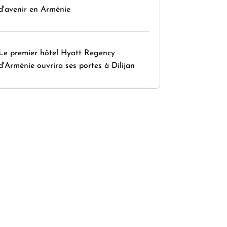
d'avenir en Arménie
Le premier hôtel Hyatt Regency
d'Arménie ouvrira ses portes à Dilijan