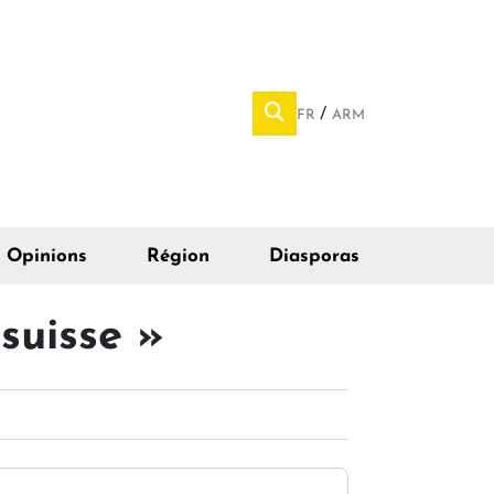
FR
ARM
Opinions
Région
Diasporas
suisse »