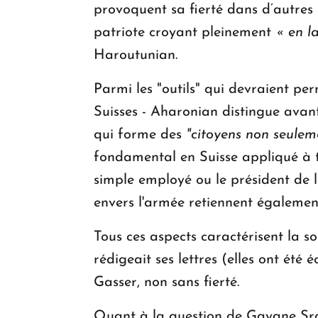
provoquent sa fierté dans d’autres 
patriote croyant pleinement
« en l
Haroutunian.
Parmi les "outils" qui devraient p
Suisses - Aharonian distingue avant 
qui forme des
"citoyens non seulem
fondamental en Suisse appliqué à to
simple employé ou le président de l
envers l'armée retiennent également
Tous ces aspects caractérisent la s
rédigeait ses lettres (elles ont ét
Gasser, non sans fierté.
Quant à la question de Gayane Sr