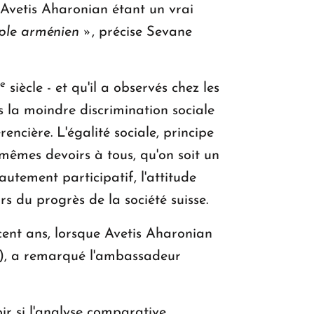
, Avetis Aharonian étant un vrai
uple arménien »
, précise Sevane
e
siècle - et qu'il a observés chez les
s la moindre discrimination sociale
rencière. L'égalité sociale, principe
mêmes devoirs à tous, qu'on soit un
utement participatif, l'attitude
s du progrès de la société suisse.
 cent ans, lorsque Avetis Aharonian
sse), a remarqué l'ambassadeur
ir si l'analyse comparative