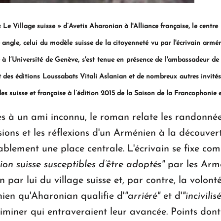
« Le Village suisse » d’Avetis Aharonian à l'Alliance française, le centre
angle, celui du modèle suisse de la citoyenneté vu par l'écrivain armé
e à l’Université de Genève, s'est tenue en présence de l'ambassadeur d
des éditions Loussabats Vitali Aslanian et de nombreux autres invités. 
s suisse et française à l’édition 2015 de la Saison de la Francophonie 
es à un ami inconnu, le roman relate les randonnée
ssions et les réflexions d'un Arménien à la découvert
tablement une place centrale. L'écrivain se fixe co
tion suisse susceptibles d’être adoptés"
par les Armé
on par lui du village suisse et, par contre, la volonté
ien qu'Aharonian qualifie d'
"arriéré"
et d'
"incivilisé
iminer qui entraveraient leur avancée. Points dont 