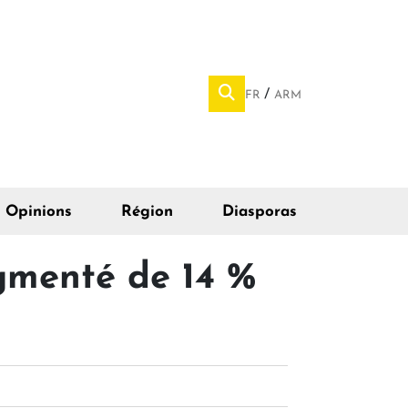
FR
ARM
Opinions
Région
Diasporas
ugmenté de 14 %