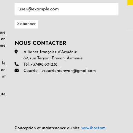
gue
 en
NOUS CONTACTER
nie
Alliance française d’Arménie
89, rue Teryan, Erevan, Arménie
 le
Tél. +37498 801238
 en
Courriel. lecourrierderevan@gmail.com
 et
ute
Conception et maintenance du site:
www.ihost.am