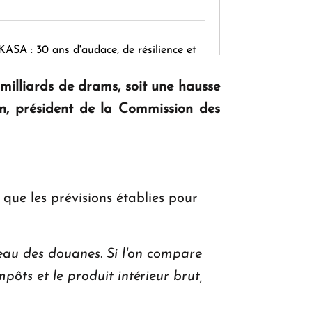
KASA : 30 ans d'audace, de résilience et
d'avenir en Arménie
5 milliards de drams, soit une hausse
n, président de la Commission des
Le premier hôtel Hyatt Regency
d'Arménie ouvrira ses portes à Dilijan
i que les prévisions établies pour
veau des douanes. Si l'on compare
pôts et le produit intérieur brut,