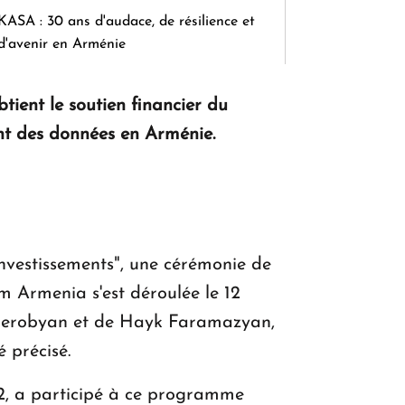
KASA : 30 ans d'audace, de résilience et
d'avenir en Arménie
ient le soutien financier du
Le premier hôtel Hyatt Regency
ent des données en Arménie.
d'Arménie ouvrira ses portes à Dilijan
investissements", une cérémonie de
m Armenia s'est déroulée le 12
n Kerobyan et de Hayk Faramazyan,
 précisé.
2, a participé à ce programme