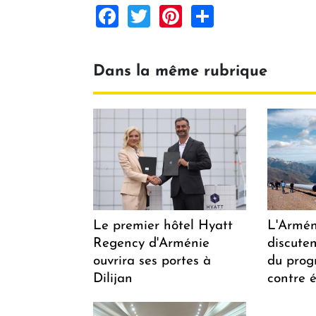
Facebook
Twitter
Pinterest
Share
Dans la même rubrique
Le premier hôtel Hyatt
L'Arméni
Regency d'Arménie
discuten
ouvrira ses portes à
du pro
Dilijan
contre é