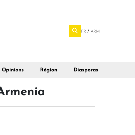
FR
ARM
Opinions
Région
Diasporas
 Armenia