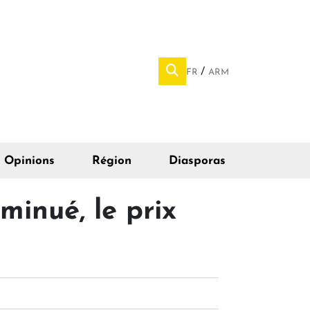
FR
ARM
Opinions
Région
Diasporas
minué, le prix