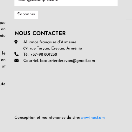
gue
 en
NOUS CONTACTER
nie
Alliance française d’Arménie
89, rue Teryan, Erevan, Arménie
 le
Tél. +37498 801238
 en
Courriel. lecourrierderevan@gmail.com
 et
ute
Conception et maintenance du site:
www.ihost.am