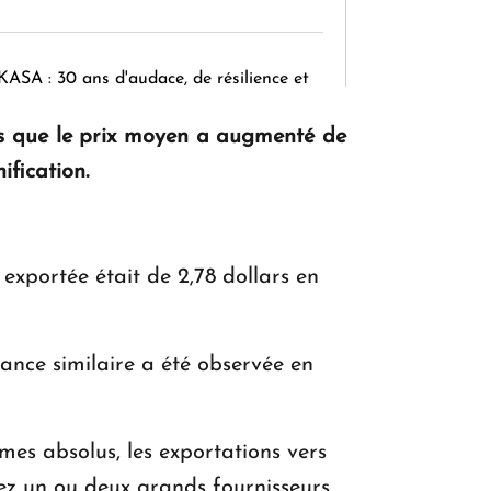
KASA : 30 ans d'audace, de résilience et
d'avenir en Arménie
dis que le prix moyen a augmenté de
ification.
Le premier hôtel Hyatt Regency
d'Arménie ouvrira ses portes à Dilijan
 exportée était de 2,78 dollars en
dance similaire a été observée en
rmes absolus, les exportations vers
hez un ou deux grands fournisseurs